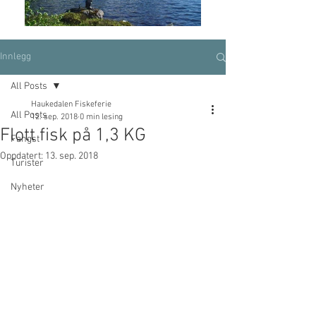
Innlegg
All Posts
Haukedalen Fiskeferie
All Posts
12. sep. 2018
0 min lesing
Flott fisk på 1,3 KG
Fangst
Oppdatert:
13. sep. 2018
Turister
Nyheter