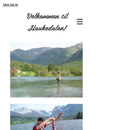
Admin logg inn
Velkommen til
Haukedalen!