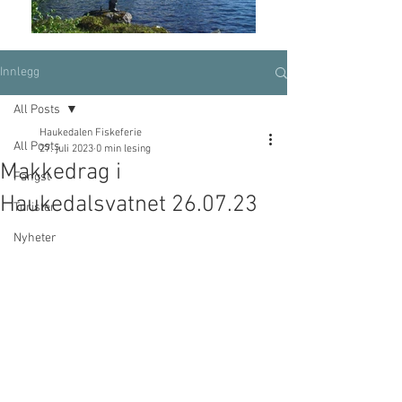
Innlegg
All Posts
Haukedalen Fiskeferie
All Posts
27. juli 2023
0 min lesing
Makkedrag i
Fangst
Haukedalsvatnet 26.07.23
Turister
Nyheter