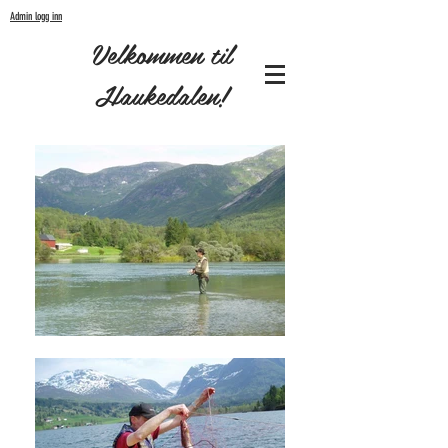
Admin logg inn
Velkommen til
Haukedalen!